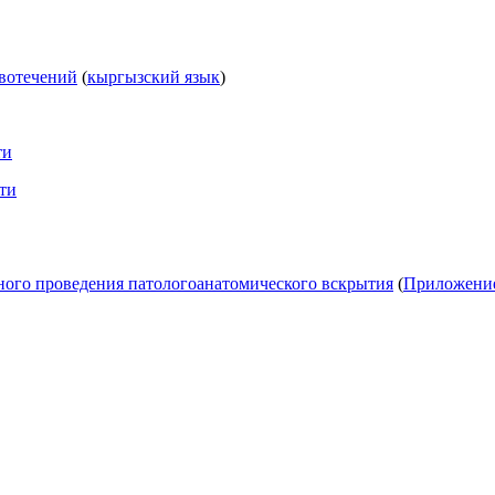
вотечений
(
кыргызский язык
)
ти
ти
ьного проведения патологоанатомического вскрытия
(
Приложени