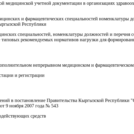
ой медицинской учетной документации в организациях здравоо
цинских и фармацевтических специальностей номенклатуры до
Кыргызской Республики
нских специальностей, номенклатуры должностей и перечня с
е типовых рекомендуемых нормативов нагрузки для формирован
полнительном непрерывном медицинском и фармацевтическом о
стации и регистрации
ний в постановление Правительства Кыргызской Республики "О
т 9 ноября 2007 года № 543
одействующих средств